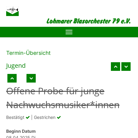
Zum Hauptinhalt springen
Termin-Übersicht
Jugend
Offene Probe für junge
Nachwuchsmusiker*innen
Bestätigt
| Gestrichen
Beginn Datum
08.04.2025 Di.