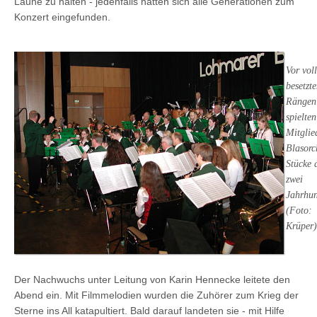
Laune zu halten - jedenfalls hatten sich alle Generationen zum
Konzert eingefunden.
Vor voll
besetzt
Rängen
spielten
Mitglie
Blasorc
Stücke 
zwei
Jahrhun
(Foto:
Krüper)
Der Nachwuchs unter Leitung von Karin Hennecke leitete den
Abend ein. Mit Filmmelodien wurden die Zuhörer zum Krieg der
Sterne ins All katapultiert. Bald darauf landeten sie - mit Hilfe