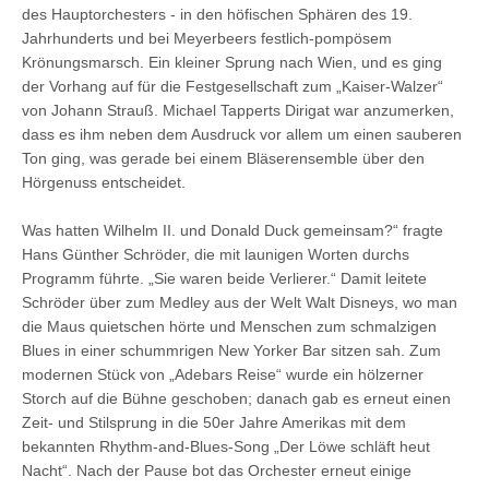
des Hauptorchesters - in den höfischen Sphären des 19.
Jahrhunderts und bei Meyerbeers festlich-pompösem
Krönungsmarsch. Ein kleiner Sprung nach Wien, und es ging
der Vorhang auf für die Festgesellschaft zum „Kaiser-Walzer“
von Johann Strauß. Michael Tapperts Dirigat war anzumerken,
dass es ihm neben dem Ausdruck vor allem um einen sauberen
Ton ging, was gerade bei einem Bläserensemble über den
Hörgenuss entscheidet.
Was hatten Wilhelm II. und Donald Duck gemeinsam?“ fragte
Hans Günther Schröder, die mit launigen Worten durchs
Programm führte. „Sie waren beide Verlierer.“ Damit leitete
Schröder über zum Medley aus der Welt Walt Disneys, wo man
die Maus quietschen hörte und Menschen zum schmalzigen
Blues in einer schummrigen New Yorker Bar sitzen sah. Zum
modernen Stück von „Adebars Reise“ wurde ein hölzerner
Storch auf die Bühne geschoben; danach gab es erneut einen
Zeit- und Stilsprung in die 50er Jahre Amerikas mit dem
bekannten Rhythm-and-Blues-Song „Der Löwe schläft heut
Nacht“. Nach der Pause bot das Orchester erneut einige