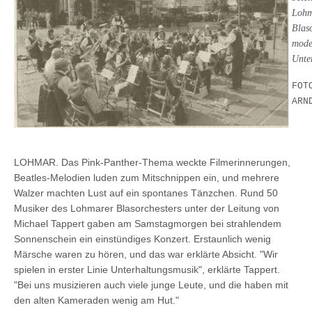
Lohm
Blaso
mode
Unte
FOT
ARN
LOHMAR. Das Pink-Panther-Thema weckte Filmerinnerungen,
Beatles-Melodien luden zum Mitschnippen ein, und mehrere
Walzer machten Lust auf ein spontanes Tänzchen. Rund 50
Musiker des Lohmarer Blasorchesters unter der Leitung von
Michael Tappert gaben am Samstagmorgen bei strahlendem
Sonnenschein ein einstündiges Konzert. Erstaunlich wenig
Märsche waren zu hören, und das war erklärte Absicht. "Wir
spielen in erster Linie Unterhaltungsmusik", erklärte Tappert.
"Bei uns musizieren auch viele junge Leute, und die haben mit
den alten Kameraden wenig am Hut."