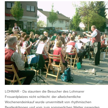
LOHMAR -
Da staunten die Besucher des Lohmarer
Frouardplatzes nicht schlecht: der allwöchentliche
Wochenendeinkauf wurde unvermittelt von rhythmischen
Beatlesklängen und vom zum sommerlichen Wetter pasenden