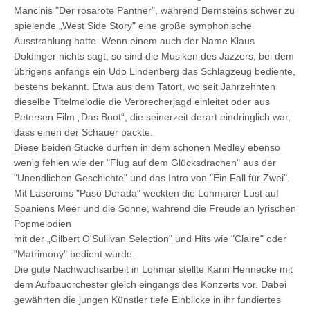
Mancinis "Der rosarote Panther", während Bernsteins schwer zu
spielende „West Side Story" eine große symphonische
Ausstrahlung hatte. Wenn einem auch der Name Klaus
Doldinger nichts sagt, so sind die Musiken des Jazzers, bei dem
übrigens anfangs ein Udo Lindenberg das Schlagzeug bediente,
bestens bekannt. Etwa aus dem Tatort, wo seit Jahrzehnten
dieselbe Titelmelodie die Verbrecherjagd einleitet oder aus
Petersen Film „Das Boot“, die seinerzeit derart eindringlich war,
dass einen der Schauer packte.
Diese beiden Stücke durften in dem schönen Medley ebenso
wenig fehlen wie der "Flug auf dem Glücksdrachen" aus der
"Unendlichen Geschichte" und das Intro von "Ein Fall für Zwei".
Mit Laseroms "Paso Dorada" weckten die Lohmarer Lust auf
Spaniens Meer und die Sonne, während die Freude an lyrischen
Popmelodien
mit der „Gilbert O'Sullivan Selection" und Hits wie "Claire" oder
"Matrimony" bedient wurde.
Die gute Nachwuchsarbeit in Lohmar stellte Karin Hennecke mit
dem Aufbauorchester gleich eingangs des Konzerts vor. Dabei
gewährten die jungen Künstler tiefe Einblicke in ihr fundiertes