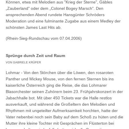
Können, etwa mit Melodien aus "Krieg der Sterne", Gäbles
„Zauberland" oder dem „Colonel Bogey Marsch". Den
ansprechenden Abend rundete Hansgünter Schröders
Moderation und eine fulminante Zugabe aus einem Medley der
schönsten James Last Hits ab.
(Rhein-Sieg-Rundschau vom 07.04.2006)
Sprünge durch Zeit und Raum
VON GABRIELE KRÜPER
Lohmar - Von den Störchen über die Löwen, den rosaroten
Panther und Mickey Mouse, von den fernen Sternen bis ins
kaiserliche Österreich ging die Reise, die das Lohmarer
Blasorchester seinen Zuhörern beim 23. Frühjahrskonzert in der
Jabachhalle bot. Mit über 450 Tickets war die Halle restlos
ausverkauft, und während die Großeltern den Melodien und
Rhythmen mit ungeteilter Aufmerksamkeit horchten, hatte der
Vater nebenbei noch sein Baby auf dem Schoß zu hüten und die
Mutter ihre kleine Tochter mit Gesprächen im Flüsterton bei