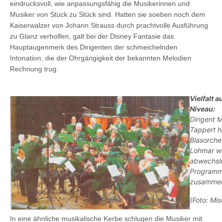
eindrucksvoll, wie anpassungsfähig die Musikerinnen und
Musiker von Stück zu Stück sind. Hatten sie soeben noch dem
Kaiserwalzer von Johann Strauss durch prachtvolle Ausführung
zu Glanz verholfen, galt bei der Disney Fantasie das
Hauptaugenmerk des Dirigenten der schmeichelnden
Intonation, die der Ohrgängigkeit der bekannten Melodien
Rechnung trug.
Vielfalt 
Niveau:
Dirigent 
Tappert h
Blasorche
Lohmar wi
abwechsl
Program
zusammen
(Foto: Mi
In eine ähnliche musikalische Kerbe schlugen die Musiker mit