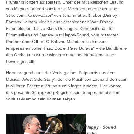
Frühjahrskonzert aufspielten. Unter der musikalischen Leitung
von Michael Tappert spielten sie Melodien unterschiedlichen
Stil
e
: vom „Kaiserwalzer“ von Johann Strauß, über „Disney-
Fantasy“ -einem Medley aus verschiedenen Walt-Disney-
Filmmelodien- bis zu Klaus Doldingers Kompositionen für
Filmmusiken und James-Last Happy-Sound, vom rosaroten
Panther über Gilbert-O-Sullivan Melodien bis hin zum
temperamentvollen Paso Doble „Paso Dorada“ – die Bandbreite
des Orchesters wurde wieder einmal beeindruckend unter
Beweis gestellt.
Herausragend auch der Vortrag eines Potpourris aus dem
Musical „West-Side-Story“, der die Musik von Leonard Bernstein
in all ihren Facetten virtuos zum Klingen brachte. Hier konnte
das gesamte Schlagzeug-Register beim temperamentvollen
Schluss-Mambo sein Können zeigen.
Happy - Sound
in der