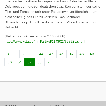
überraschende Abwechslungen vom Paso Doble bis zu Klaus
Doldinger, dem großen deutschen Jazz-Komponisten, der seine
Film- und Fernsehmusik unter Pseudonym veröffentlichte, um
nicht seinen guten Ruf zu verlieren. Das Lohmarer
Blasorchester jedenfalls verlor an diesem Abend seinen guten
Ruf nicht.
(
Kölner Stadt-Anzeiger
vom
2
7.0
3
.2006)
https://www.ksta.de/html/artikel/1143027857321.shtml
‹
1
2
...
44
45
46
47
48
49
50
51
52
53
›