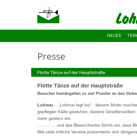
Zum Hauptinhalt springen
NEUES
TER
Presse
Flotte Tänze auf der Hauptstraße
Flotte Tänze auf der Hauptstraße
Besucher bemängelten zu viel Plunder an den Ver
Lohmar
-
„Lohmar legt los“ - diesem Motto macht
gepflegter Kälte gewichen, düstere Gewitterwolken 
mehr gestern ein.
............... und das Blasorchester führte vor, das
Wie viele örtliche Vereine präsentierte sich übrige