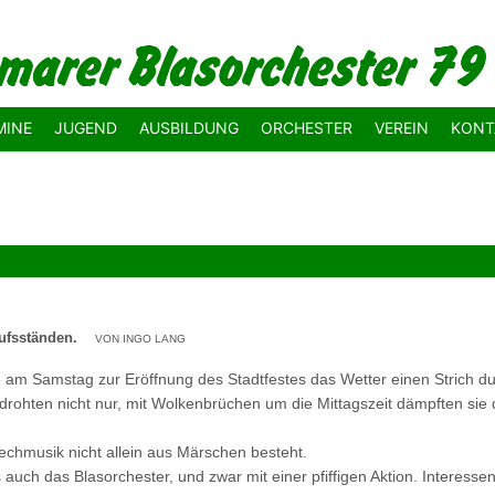
MINE
JUGEND
AUSBILDUNG
ORCHESTER
VEREIN
KONT
kaufsständen.
VON INGO LANG
e am Samstag zur Eröffnung des Stadtfestes das Wetter einen Strich d
drohten nicht nur, mit Wolkenbrüchen um die Mittagszeit dämpften sie d
s Blechmusik nicht allein aus Märschen besteht.
ns auch das Blasorchester, und zwar mit einer pfiffigen Aktion. Interes