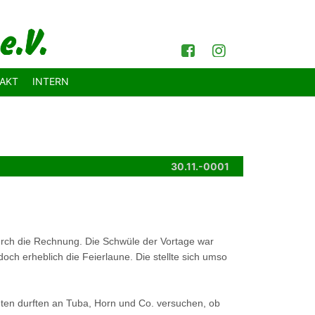
Facebook
Instagram
AKT
INTERN
30.11.-0001
urch die Rechnung. Die Schwüle der Vortage war
och erheblich die Feierlaune. Die stellte sich umso
senten durften an Tuba, Horn und Co. versuchen, ob