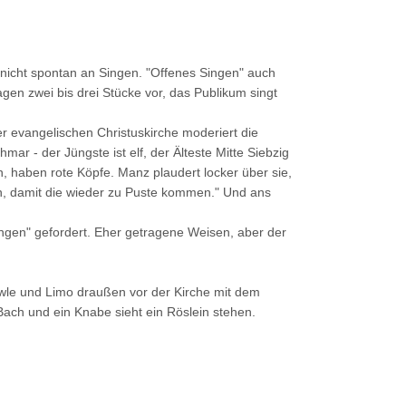
n nicht spontan an Singen. "Offenes Singen" auch
gen zwei bis drei Stücke vor, das Publikum singt
er evangelischen Christuskirche moderiert die
ar - der Jüngste ist elf, der Älteste Mitte Siebzig
, haben rote Köpfe. Manz plaudert locker über sie,
den, damit die wieder zu Puste kommen." Und ans
ngen" gefordert. Eher getragene Weisen, aber der
owle und Limo draußen vor der Kirche mit dem
 Bach und ein Knabe sieht ein Röslein stehen.