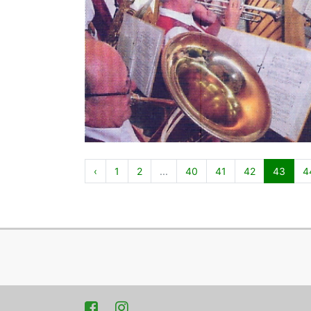
‹
1
2
...
40
41
42
43
4
Facebook
Instagram