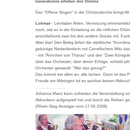
Generationen erheben ihre Stimme
Das "Offene Singen" in der Christuskirche bringt A
Lohmar
-
Lernlaber Ahlen, Vernetzung ehrenamtlich
noch, wie es in der Einladung an die rötlichen Chör
anschließend zwei bis drei andere Stücke mit. Funk
Aber klar! Den Beleg liefert die städtische "Koordi
gebürtige Niederländerin mit Carrellschem Witz das 
- mit "Ännchen von Tharau" und den "Zwei Königskin
über das Orchester, über deren Erfolge, schiebt pl
Orchester gewandt: "War das genug?"
Das kommt bei allen an, alle lachen. Dann ist das
Freude am Mitsingen tut es spürbar keinen Abbruc
..........................
Johanna Manz kann zufrieden die Veranstaltung sc
Akkordeon aufgespielt hat und durch die Reihen g
(Rhein-Sieg-Anzeiger vom 17.05.2008)