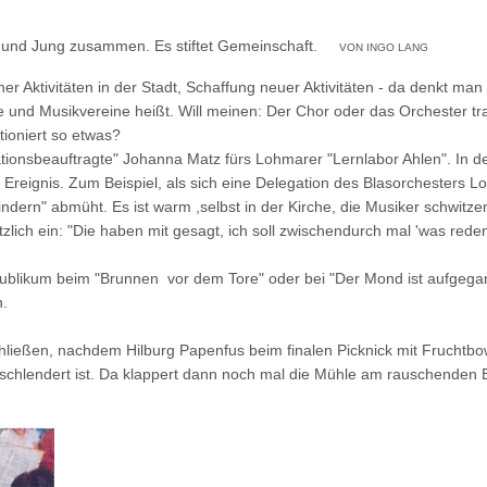
lt und Jung zusammen. Es stiftet Gemeinschaft.
VON INGO LANG
er Aktivitäten in der Stadt, Schaffung neuer Aktivitäten - da denkt ma
e und Musikvereine heißt. Will meinen: Der Chor oder das Orchester tra
tioniert so etwas?
nationsbeauftragte" Johanna Matz fürs Lohmarer "Lernlabor Ahlen". In d
Ereignis. Zum Beispiel, als sich eine Delegation des Blasorchesters Lohm
dern" abmüht. Es ist warm ,selbst in der Kirche, die Musiker schwitzen
ötzlich ein: "Die haben mit gesagt, ich soll zwischendurch mal 'was re
 Publikum beim "Brunnen vor dem Tore" oder bei "Der Mond ist aufgega
h.
hließen, nachdem Hilburg Papenfus beim finalen Picknick mit Fruchtb
eschlendert ist. Da klappert dann noch mal die Mühle am rauschenden