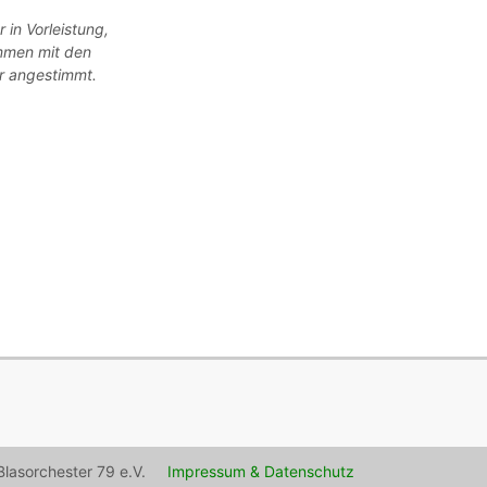
 in Vorleistung,
mmen mit den
r angestimmt.
lasorchester 79 e.V.
Impressum & Datenschutz